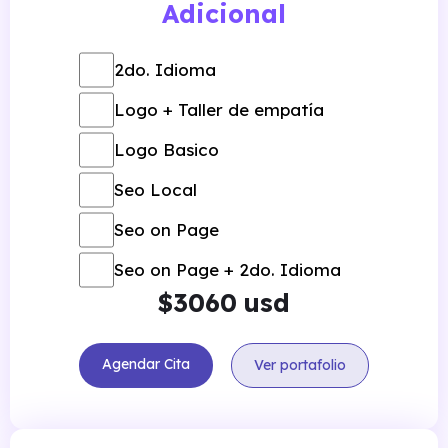
Adicional
100 % amigable
Mobile y Tablet
2do. Idioma
Panel de administración
Logo + Taller de empatía
Wordpress
Logo Basico
Hosting - Dominio SSL
Seo Local
certificado
1 año
Seo on Page
Seo on Page + 2do. Idioma
$
usd
Agendar Cita
Ver portafolio