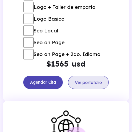
Panel de administración
Logo + Taller de empatía
Wordpress
Logo Basico
Hosting - Dominio SSL
Seo Local
certificado
1 año
Seo on Page
Seo on Page + 2do. Idioma
$
usd
Agendar Cita
Ver portafolio