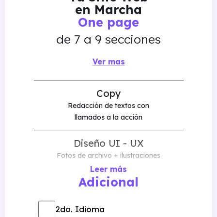
en Marcha
One page
de 7 a 9 secciones
Ver mas
Copy
Redacción de textos con
llamados a la acción
Diseño UI - UX
Fotos de archivo + ilustraciones
Leer más
Adicional
100 % amigable
Mobile y Tablet
2do. Idioma