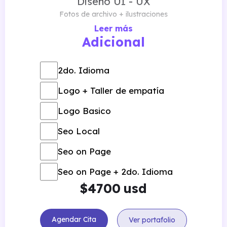
Diseño UI - UX
Fotos de archivo + ilustraciones
Leer más
Adicional
100 % amigable
Mobile y Tablet
2do. Idioma
Panel de administración
Logo + Taller de empatía
Wordpress
Logo Basico
Hosting - Dominio SSL
Seo Local
certificado
1 año
Seo on Page
Seo on Page + 2do. Idioma
$
usd
Agendar Cita
Ver portafolio