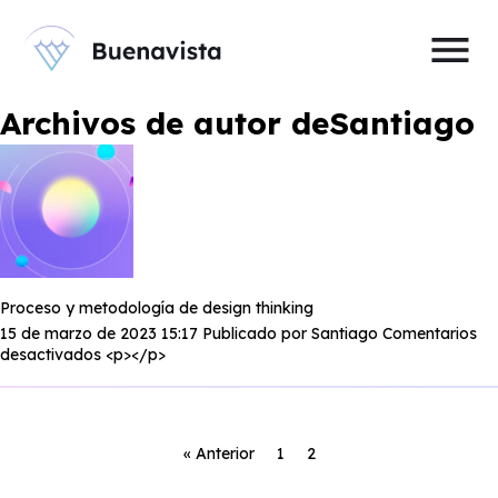
menu
Archivos de autor deSantiago
Proceso y metodología de design thinking
15 de marzo de 2023 15:17
Publicado por
Santiago
Comentarios
en
desactivados
<p></p>
Proceso
y
metodología
de
« Anterior
1
2
design
thinking