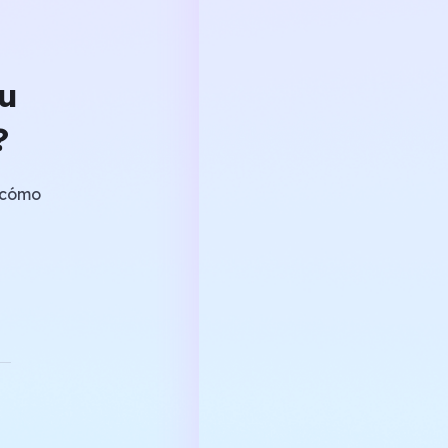
tu
?
e cómo